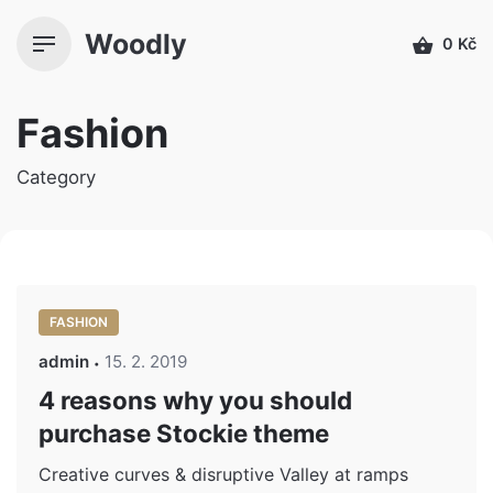
Přeskočit
Woodly
k
0
Kč
obsahu
Fashion
Category
FASHION
admin
15. 2. 2019
4 reasons why you should
purchase Stockie theme
Creative curves & disruptive Valley at ramps