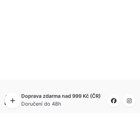
Doprava zdarma nad 999 Kč (ČR)
Doručení do 48h
Doručíme i na Slovensko
Ahoj bratia, do 72 hodín budú puzzle u vás, už
od 99 Kč.