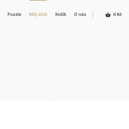
Puzzle
Můj účet
Košík
O nás
0
Kč