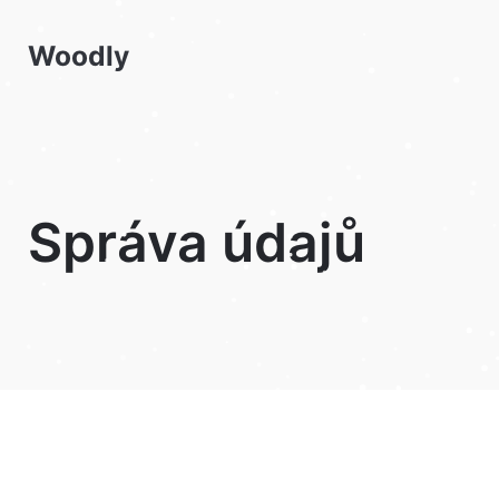
Přeskočit
k
Woodly
obsahu
Správa údajů