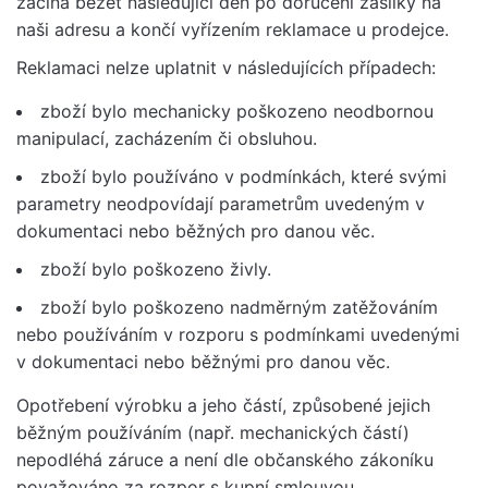
začíná běžet následující den po doručení zásilky na
naši adresu a končí vyřízením reklamace u prodejce.
Reklamaci nelze uplatnit v následujících případech:
zboží bylo mechanicky poškozeno neodbornou
manipulací, zacházením či obsluhou.
zboží bylo používáno v podmínkách, které svými
parametry neodpovídají parametrům uvedeným v
dokumentaci nebo běžných pro danou věc.
zboží bylo poškozeno živly.
zboží bylo poškozeno nadměrným zatěžováním
nebo používáním v rozporu s podmínkami uvedenými
v dokumentaci nebo běžnými pro danou věc.
Opotřebení výrobku a jeho částí, způsobené jejich
běžným používáním (např. mechanických částí)
nepodléhá záruce a není dle občanského zákoníku
považováno za rozpor s kupní smlouvou.