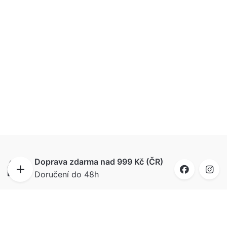
Doprava zdarma nad 999 Kč (ČR)
Doručení do 48h
Doručíme i na Slovensko
Ahoj bratia, do 72 hodín budú puzzle u vás, už
od 99 Kč.