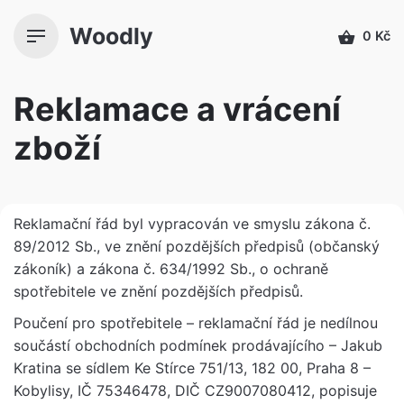
Přeskočit
Woodly
k
0
Kč
obsahu
Reklamace a vrácení
zboží
Reklamační řád byl vypracován ve smyslu zákona č.
89/2012 Sb., ve znění pozdějších předpisů (občanský
zákoník) a zákona č. 634/1992 Sb., o ochraně
spotřebitele ve znění pozdějších předpisů.
Poučení pro spotřebitele – reklamační řád je nedílnou
součástí obchodních podmínek prodávajícího – Jakub
Kratina se sídlem Ke Stírce 751/13, 182 00, Praha 8 –
Kobylisy, IČ 75346478, DIČ CZ9007080412, popisuje