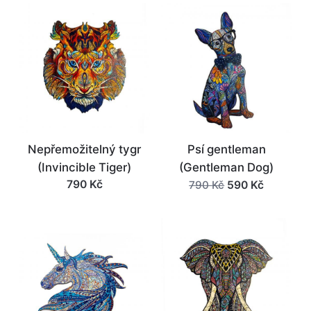
byla:
je:
790 Kč.
590 Kč.
Nepřemožitelný tygr
Psí gentleman
(Invincible Tiger)
(Gentleman Dog)
Původní
Aktuální
790
Kč
590
Kč
790
Kč
cena
cena
byla:
je:
790 Kč.
590 Kč.