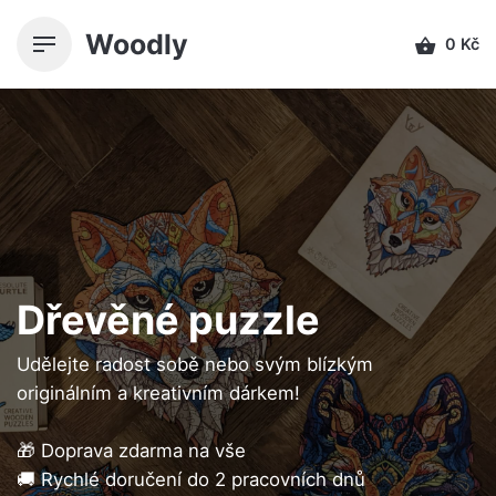
Přeskočit
Woodly
k
0
Kč
obsahu
Dřevěné puzzle
Udělejte radost sobě nebo svým blízkým
originálním a kreativním dárkem!
🎁 Doprava zdarma na vše
🚚 Rychlé doručení do 2 pracovních dnů