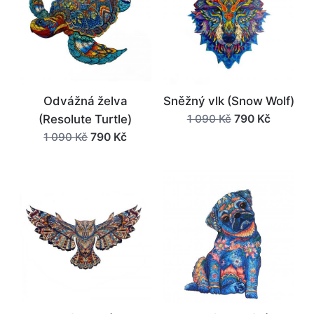
Odvážná želva
Sněžný vlk (Snow Wolf)
Původní
Aktuální
790
Kč
(Resolute Turtle)
1 090
Kč
cena
cena
Původní
Aktuální
790
Kč
1 090
Kč
byla:
je:
cena
cena
1
790 Kč.
byla:
je:
090 Kč.
1
790 Kč.
090 Kč.