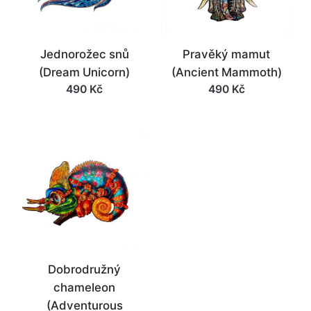
Jednorožec snů
Pravěký mamut
(Dream Unicorn)
(Ancient Mammoth)
490
Kč
490
Kč
Dobrodružný
chameleon
(Adventurous