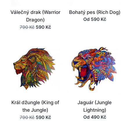
Válečný drak (Warrior
Bohatý pes (Rich Dog)
Od
590
Kč
Dragon)
Původní
Aktuální
590
Kč
790
Kč
cena
cena
byla:
je:
790 Kč.
590 Kč.
Král džungle (King of
Jaguár (Jungle
the Jungle)
Lightning)
Původní
Aktuální
Od
490
Kč
590
Kč
790
Kč
cena
cena