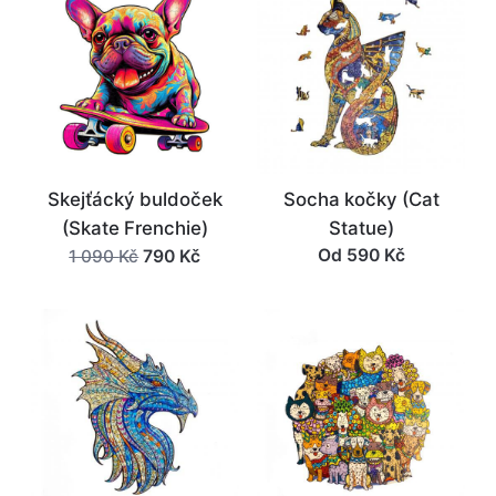
090 Kč.
090 Kč.
Skejťácký buldoček
Socha kočky (Cat
(Skate Frenchie)
Statue)
Původní
Aktuální
Od
590
Kč
790
Kč
1 090
Kč
cena
cena
byla:
je:
1
790 Kč.
090 Kč.