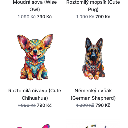
Moudrá sova (Wise
Roztomilý mopsík (Cute
Owl)
Pug)
Původní
Aktuální
Původní
Aktuální
790
Kč
790
Kč
1 090
Kč
1 090
Kč
cena
cena
cena
cena
byla:
je:
byla:
je:
1
790 Kč.
1
790 Kč.
090 Kč.
090 Kč.
Roztomilá čivava (Cute
Německý ovčák
Chihuahua)
(German Shepherd)
Původní
Aktuální
Původní
Aktuální
790
Kč
790
Kč
1 090
Kč
1 090
Kč
cena
cena
cena
cena
byla:
je:
byla:
je:
1
790 Kč.
1
790 Kč.