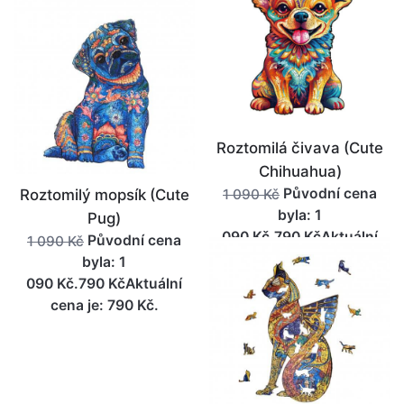
Roztomilá čivava (Cute
Chihuahua)
Původní cena
Roztomilý mopsík (Cute
1 090 Kč
byla: 1
Pug)
090 Kč.790 KčAktuální
Původní cena
1 090 Kč
cena je: 790 Kč.
byla: 1
090 Kč.790 KčAktuální
cena je: 790 Kč.