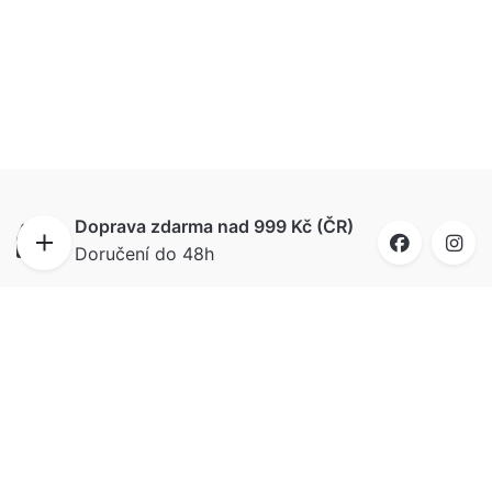
Doprava zdarma nad 999 Kč (ČR)
Doručení do 48h
Doručíme i na Slovensko
Ahoj bratia, do 72 hodín budú puzzle u vás, už
od 99 Kč.
Vše skladem
Vybraný motiv a velikost ihned odesíláme
Spokojeni zákazníci ⭐⭐⭐⭐⭐