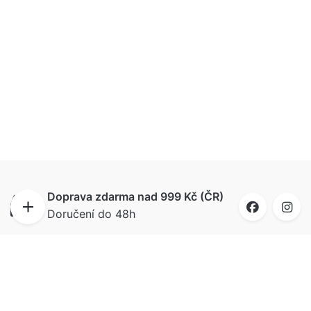
Doprava zdarma nad 999 Kč (ČR)
Doručení do 48h
Doručíme i na Slovensko
Ahoj bratia, do 72 hodín budú puzzle u vás, už
od 99 Kč.