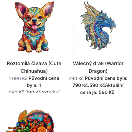
cena je: 790 Kč.
cena je: 790 Kč.
Roztomilá čivava (Cute
Válečný drak (Warrior
Chihuahua)
Dragon)
Původní cena
Původní cena byla:
1 090 Kč
790 Kč
byla: 1
790 Kč.590 KčAktuální
090 Kč.790 KčAktuální
cena je: 590 Kč.
cena je: 790 Kč.