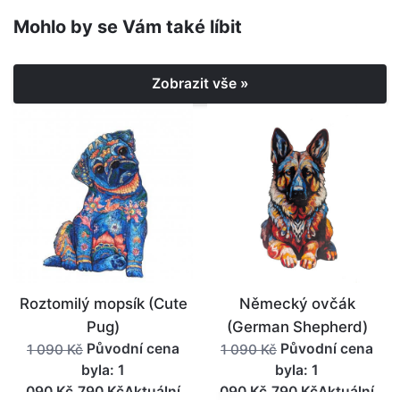
Mohlo by se Vám také líbit
Zobrazit vše »
Roztomilý mopsík (Cute
Německý ovčák
Pug)
(German Shepherd)
Původní cena
Původní cena
1 090 Kč
1 090 Kč
byla: 1
byla: 1
090 Kč.790 KčAktuální
090 Kč.790 KčAktuální