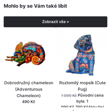
Mohlo by se Vám také líbit
Zobrazit vše »
Dobrodružný chameleon
Roztomilý mopsík (Cute
(Adventurous
Pug)
Původní cena
Chameleon)
1 090 Kč
byla: 1
490 Kč
090 Kč.790 KčAktuální