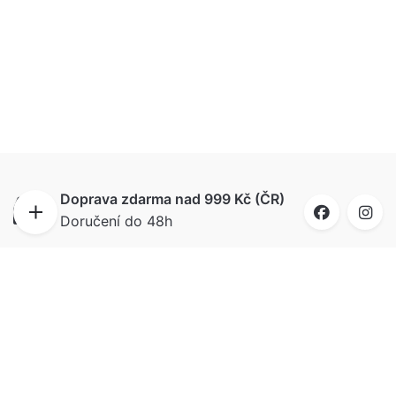
Doprava zdarma nad 999 Kč (ČR)
Doručení do 48h
Doručíme i na Slovensko
Ahoj bratia, do 72 hodín budú puzzle u vás, už
od 99 Kč.
Vše skladem
Vybraný motiv a velikost ihned odesíláme