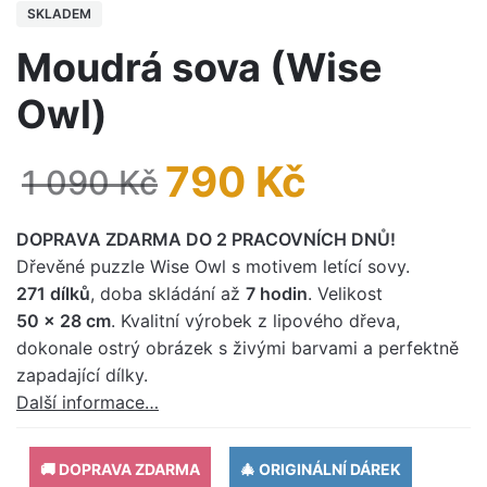
SKLADEM
Moudrá sova (Wise
Owl)
Původní
Aktuální
790
Kč
1 090
Kč
cena
cena
DOPRAVA ZDARMA DO 2 PRACOVNÍCH DNŮ!
Dřevěné puzzle Wise Owl s motivem letící sovy.
byla:
je:
271 dílků
, doba skládání až
7 hodin
. Velikost
50 x 28 cm
. Kvalitní výrobek z lipového dřeva,
1
790 Kč.
dokonale ostrý obrázek s živými barvami a perfektně
zapadající dílky.
090 Kč.
Další informace…
🚚 DOPRAVA ZDARMA
🎄 ORIGINÁLNÍ DÁREK