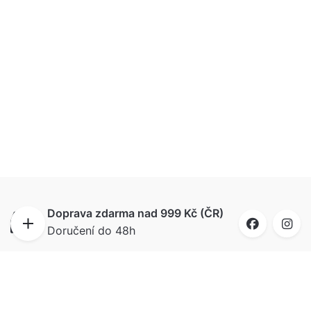
Doprava zdarma nad 999 Kč (ČR)
Doručení do 48h
Doručíme i na Slovensko
Ahoj bratia, do 72 hodín budú puzzle u vás, už
od 99 Kč.