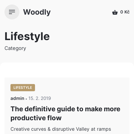
Přeskočit
Woodly
k
0
Kč
obsahu
Lifestyle
Category
LIFESTYLE
admin
15. 2. 2019
The definitive guide to make more
productive flow
Creative curves & disruptive Valley at ramps