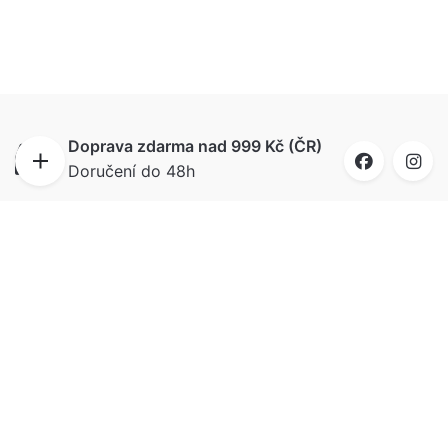
Doprava zdarma nad 999 Kč (ČR)
Doručení do 48h
Doručíme i na Slovensko
Ahoj bratia, do 72 hodín budú puzzle u vás, už
od 99 Kč.
Vše skladem
Vybraný motiv a velikost ihned odesíláme
Spokojeni zákazníci ⭐⭐⭐⭐⭐
možnost vrácení zboží do 30 dní bez udání
důvodu. Přečtěte si recenze také na
Heureka.cz
.