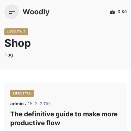
Přeskočit
Woodly
k
0
Kč
obsahu
LIFESTYLE
Shop
Tag
LIFESTYLE
admin
15. 2. 2019
The definitive guide to make more
productive flow